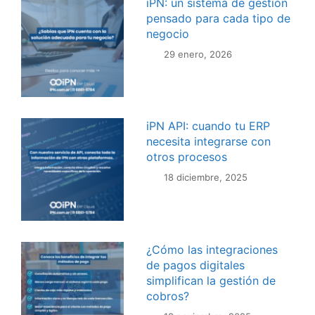
iPN: un sistema de gestión
pensado para cada tipo de
negocio
29 enero, 2026
iPN API: cuando tu ERP
necesita integrarse con
otros procesos
18 diciembre, 2025
¿Cómo las integraciones
de pagos digitales
simplifican la gestión de
cobros?