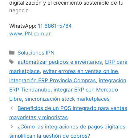
digitalización y el crecimiento sostenible de tu
negocio.
WhatsApp:
11 6861-5784
www.iPN.com.ar
Categorías
Soluciones IPN
Etiquetas
automatizar pedidos e inventarios
,
ERP para
marketplace
,
evitar errores en ventas online
,
integración ERP Provincia Compras
,
integración
ERP Tiendanube
,
integrar ERP con Mercado
Libre
,
sincronización stock marketplaces
Beneficios de un POS integrado para ventas
mayoristas y minoristas
¿Cómo las integraciones de pagos digitales
simplifican la gestión de cobros?