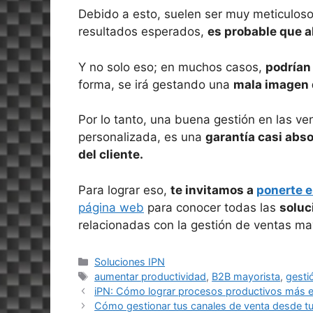
Debido a esto, suelen ser muy meticulosos
resultados esperados,
es probable que 
Y no solo eso; en muchos casos,
podrían 
forma, se irá gestando una
mala imagen 
Por lo tanto, una buena gestión en las v
personalizada, es una
garantía casi abso
del cliente.
Para lograr eso,
te invitamos a
ponerte e
página web
para conocer todas las
soluc
relacionadas con la gestión de ventas ma
Categorías
Soluciones IPN
Etiquetas
aumentar productividad
,
B2B mayorista
,
gesti
iPN: Cómo lograr procesos productivos más e
Cómo gestionar tus canales de venta desde tu 