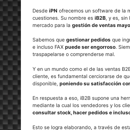
Desde
iPN
ofrecemos un software de la m
cuestiones. Su nombre es
iB2B
, y es, si
mercado para la
gestión de ventas mayo
Sabemos que
gestionar pedidos
que ingr
e incluso FAX
puede ser engorroso
. Siem
traspapelarse o comprenderse mal.
Y en un mundo como el de las ventas B2B
cliente, es fundamental cerciorarse de qu
disponible,
poniendo su satisfacción c
En respuesta a eso, iB2B supone una herr
mediante la cual los vendedores y los cl
consultar stock, hacer pedidos e inclu
Esto se logra elaborando, a través de e