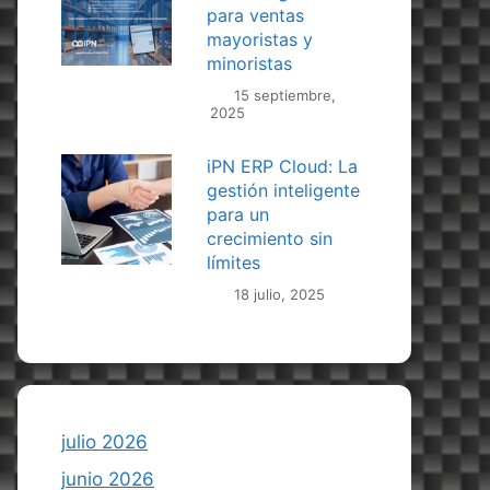
para ventas
mayoristas y
minoristas
15 septiembre,
2025
iPN ERP Cloud: La
gestión inteligente
para un
crecimiento sin
límites
18 julio, 2025
julio 2026
junio 2026