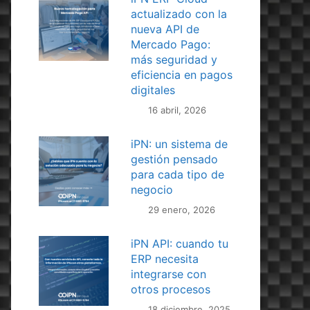
actualizado con la
nueva API de
Mercado Pago:
más seguridad y
eficiencia en pagos
digitales
16 abril, 2026
iPN: un sistema de
gestión pensado
para cada tipo de
negocio
29 enero, 2026
iPN API: cuando tu
ERP necesita
integrarse con
otros procesos
18 diciembre, 2025