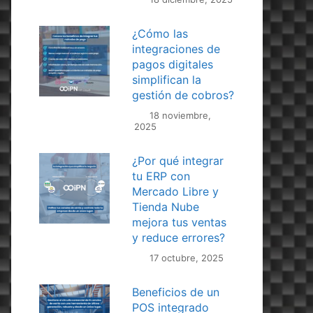
¿Cómo las
integraciones de
pagos digitales
simplifican la
gestión de cobros?
18 noviembre,
2025
¿Por qué integrar
tu ERP con
Mercado Libre y
Tienda Nube
mejora tus ventas
y reduce errores?
17 octubre, 2025
Beneficios de un
POS integrado