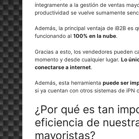
íntegramente a la gestión de ventas mayo
productividad se vuelve sumamente senci
Además, la principal ventaja de iB2B es q
funcionando al
100% en la nube
.
Gracias a esto, los vendedores pueden ca
momento y desde cualquier lugar.
Lo úni
conectarse a internet
.
Además, esta herramienta
puede ser im
si ya cuentan con otros sistemas de iPN o
¿Por qué es tan impo
eficiencia de nuestr
mayoristas?