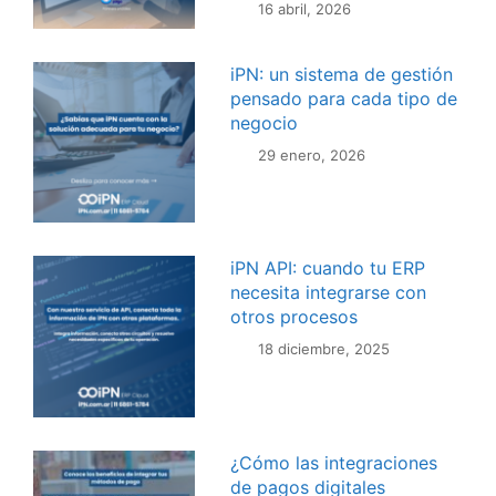
16 abril, 2026
iPN: un sistema de gestión
pensado para cada tipo de
negocio
29 enero, 2026
iPN API: cuando tu ERP
necesita integrarse con
otros procesos
18 diciembre, 2025
¿Cómo las integraciones
de pagos digitales